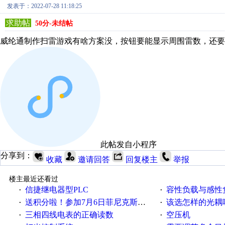
发表于：2022-07-28 11:18:25
求助帖
50分-未结帖
威纶通制作扫雷游戏有啥方案没，按钮要能显示周围雷数，还要
此帖发自小程序
分享到：
收藏
邀请回答
回复楼主
举报
楼主最近还看过
信捷继电器型PLC
容性负载与感性负
·
·
送积分啦！参加7月6日菲尼克斯在线研讨会即得
该选怎样的光耦
·
·
三相四线电表的正确读数
空压机
·
·