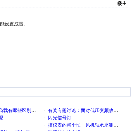
楼主
能设置成雷。
载有哪些区别？？？
有奖专题讨论：面对低压变频故障，老手是这样解决的！
·
呢
闪光信号灯
·
搞仪表的帮个忙！风机轴承座测振！
·