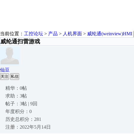
当前位置：
工控论坛
>
产品
>
人机界面
>
威纶通(weinview)HMI
威纶通扫雷游戏
仙豆
关注
私信
精华：0帖
求助：3帖
帖子：3帖 | 9回
年度积分：0
历史总积分：281
注册：2022年5月14日