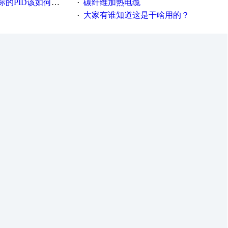
PID该如何控制呢
碳纤维加热电缆
·
大家有谁知道这是干啥用的？
·