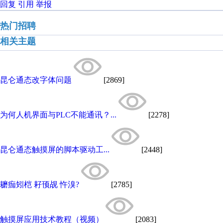
回复
引用
举报
热门招聘
相关主题
昆仑通态改字体问题
[2869]
为何人机界面与PLC不能通讯？...
[2278]
昆仑通态触摸屏的脚本驱动工...
[2448]
耱痂矧桤 耔顸觇 忤溴?
[2785]
触摸屏应用技术教程（视频）
[2083]