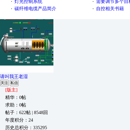
灯光控制系统
需要调节多个目标的
·
·
碳纤维电缆产品简介
自控相关书籍
·
·
请叫我王老湿
关注
私信
[版主]
精华：0帖
求助：0帖
帖子：622帖 | 8548回
年度积分：24
历史总积分：335295