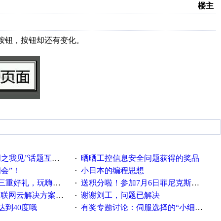
楼主
个按钮，按钮却还有变化。
话题互动获奖名单发布公告
晒晒工控信息安全问题获得的奖品
·
相会”！
小日本的编程思想
·
重好礼，玩嗨夏日！
送积分啦！参加7月6日菲尼克斯在线研讨会即得
·
联网云解决方案实践及应用
谢谢刘工，问题已解决
·
达到40度哦
有奖专题讨论：伺服选择的“小细节大学问”奖励公告
·