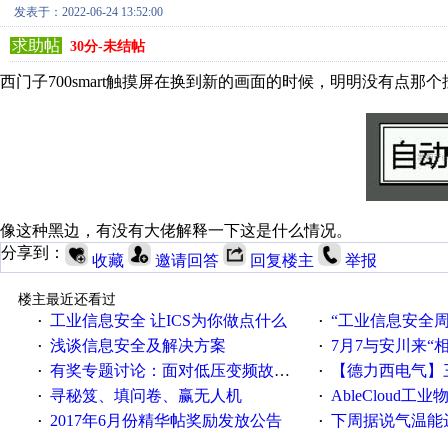
发表于：2022-06-24 13:52:00
求助帖
30分-未结帖
西门子700smart触摸屏在换到新的画面的时候，明明没有点那
像这种黑边，有没有大佬解释一下这是什么情况。
分享到：
收藏
邀请回答
回复楼主
举报
楼主最近还看过
工业信息安全 让ICS为你做点什么
“工业信息安全周之我见”
·
·
浅谈信息安全及解决方案
7月7与安川来“
·
·
有奖专题讨论：面对低压变频故障，老手是这样解决的！
【德力西电气】三
·
·
寻秘笈、填问卷、赢无人机
AbleCloud工业物
·
·
2017年6月份精华帖奖励发放公告
下周据说气温能
·
·