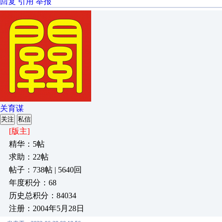
回复
引用
举报
关育谋
关注
私信
[版主]
精华：5帖
求助：22帖
帖子：738帖 | 5640回
年度积分：68
历史总积分：84034
注册：2004年5月28日