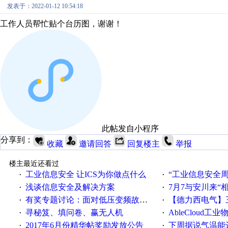
发表于：2022-01-12 10:54:18
工作人员帮忙贴个台历图，谢谢！
此帖发自小程序
分享到：
收藏
邀请回答
回复楼主
举报
楼主最近还看过
工业信息安全 让ICS为你做点什么
“工业信息安全周之我见”
·
·
浅谈信息安全及解决方案
7月7与安川来“
·
·
有奖专题讨论：面对低压变频故障，老手是这样解决的！
【德力西电气】三
·
·
寻秘笈、填问卷、赢无人机
AbleCloud工业物
·
·
2017年6月份精华帖奖励发放公告
下周据说气温能
·
·