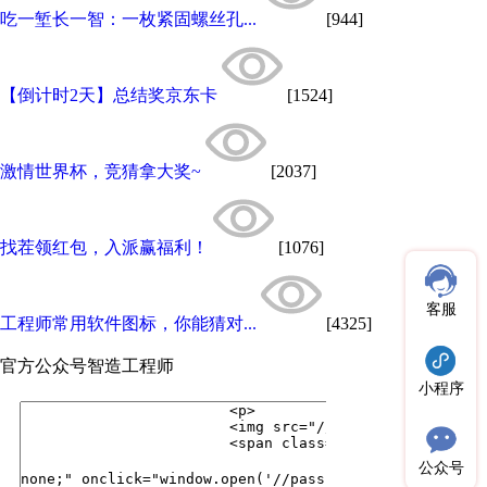
吃一堑长一智：一枚紧固螺丝孔...
[944]
【倒计时2天】总结奖京东卡
[1524]
激情世界杯，竞猜拿大奖~
[2037]
找茬领红包，入派赢福利！
[1076]
客服
工程师常用软件图标，你能猜对...
[4325]
官方公众号
智造工程师
小程序
公众号