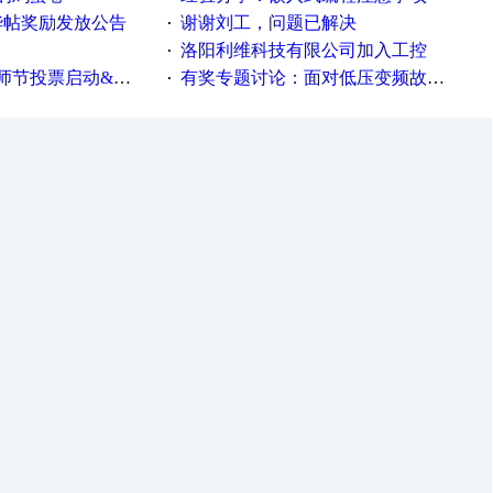
精华帖奖励发放公告
谢谢刘工，问题已解决
·
洛阳利维科技有限公司加入工控
·
票启动&周周有礼！
有奖专题讨论：面对低压变频故障，老手是这样解决的！
·