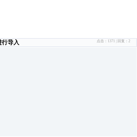
点击：
1371
| 回复：
2
进行导入