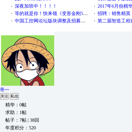
深夜加班中！！！！
2017年6月份
·
·
等的就是你！快来领《变形金刚5》观影券
招聘：销售精英
·
·
中国工控网论坛版块调整及招募版主公告
第二届智造工程师节投
·
·
帝一
关注
私信
精华：0帖
求助：1帖
帖子：7帖 | 38回
年度积分：520