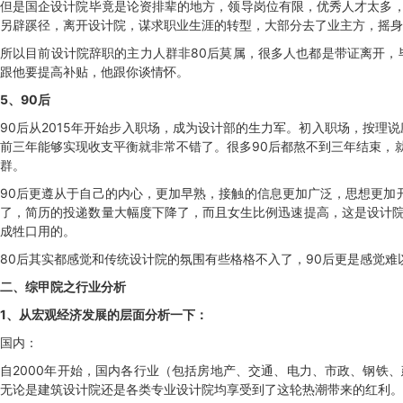
但是国企设计院毕竟是论资排辈的地方，领导岗位有限，优秀人才太多，
另辟蹊径，离开设计院，谋求职业生涯的转型，大部分去了业主方，摇身
所以目前设计院辞职的主力人群非80后莫属，很多人也都是带证离开，
跟他要提高补贴，他跟你谈情怀。
5、90后
90后从2015年开始步入职场，成为设计部的生力军。初入职场，按理
前三年能够实现收支平衡就非常不错了。很多90后都熬不到三年结束，就
群。
90后更遵从于自己的内心，更加早熟，接触的信息更加广泛，思想更加
了，简历的投递数量大幅度下降了，而且女生比例迅速提高，这是设计院
成牲口用的。
80后其实都感觉和传统设计院的氛围有些格格不入了，90后更是感觉
二、
综甲院之行业分析
1、从宏观经济发展的层面分析一下：
国内：
自2000年开始，国内各行业（包括房地产、交通、电力、市政、钢铁
无论是建筑设计院还是各类专业设计院均享受到了这轮热潮带来的红利。