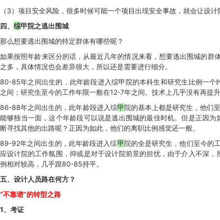
（3）项目安全风险，很多时候可能一个项目出现安全事故，就会让设计
四、
综
甲院之逃出围城
那么想要逃出围城的特定群体有哪些呢？
如果按照年龄来区分的话，从最近几年的情况来看，想要逃出围城的群体年龄
之多，具体情况也会差异很大，所以还是需要进行细分。
80-85年之间出生的，此年龄段进入综甲院的本科生和研究生比例一个约
之间；研究生至今的工作年限一般在12-7年之间。技术上几乎没有再提
86-88年之间出生的，此年龄段进入综
甲
院的基本上都是研究生，他们至
能够独当一面，这个年龄段可以说是逃出围城的最佳时机。但是正因为
断寻找其他的出路呢？正因为如此，他们的离职比例感觉还一般。
89-92年之间出生的，此年龄段进入综
甲
院的全是研究生，他们至今的工
应设计院的工作氛围，抑或是对于设计院前景的担忧，由于介入不深，
例相对较高，几乎跟80-85持平。
五、
设计人员路在何方？
“不靠谱”的转型之路
1、考证