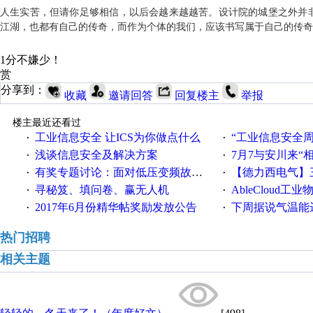
人生实苦，但请你足够相信，以后会越来越越苦。设计院的城堡之外并
江湖，也都有自己的传奇，而作为个体的我们，应该书写属于自己的传奇
1分不嫌少！
赏
分享到：
收藏
邀请回答
回复楼主
举报
楼主最近还看过
工业信息安全 让ICS为你做点什么
“工业信息安全周之我见”
·
·
浅谈信息安全及解决方案
7月7与安川来“
·
·
有奖专题讨论：面对低压变频故障，老手是这样解决的！
【德力西电气】三
·
·
寻秘笈、填问卷、赢无人机
AbleCloud工业物
·
·
2017年6月份精华帖奖励发放公告
下周据说气温能
·
·
热门招聘
相关主题