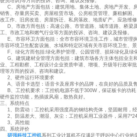
驶员培训)等方而的投诉、咨询、建议及报修。
C、房地产方面包括：建筑用地、集体土地、房地产开发、房
销售、存量房买卖、房屋租赁市场、公房租赁管理、廉租解困
改工作、旧房改造、房屋拆迁、私房落政、地质矿产、应急维修
D、市政方而包括：高速公路、市管道路、城市道路、桥梁及
工、市政工地和燃气行业等方面的投诉、咨询、建议及报修。
E、市容环卫方面包括：全市市容环境卫生工作，城市管理执
市容环境卫生配套设施、水域和特定区域有关市容环境卫生、景
F、绿化方而包括:绿化养护管理、公园管理、损坏绿化及绿
G、建筑建材业管理方面包括：建筑市场各方主体包括业主和
业、工程勘察、工程设计企业资质申请、增项、升级等行政审
理等方而的投诉、咨询和建议。
2、硬件运行环境要求
A、语音卡选型：语音卡及座席卡的品牌，在良好的品质及售
B、工控机要求：工控机电源不低于300W，保证板卡的功耗；P
硬件监控功能，热插拔风扇，散热良好。
三、系统特点
1、防震动：工控机采用强度高的钢结构壳体，坚固耐用，经
2、防温差大、潮湿、灰尘：工控机采用工业器件，采用7*24小
3、高性能
四、系统评价
研强科技工控机
系列工业计算机不仅满足于呼叫中心行业的