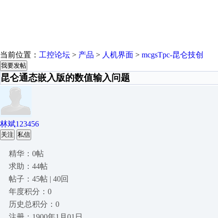
当前位置：
工控论坛
>
产品
>
人机界面
>
mcgsTpc-昆仑技创
我要发帖
昆仑通态嵌入版的数值输入问题
林斌123456
关注
私信
精华：0帖
求助：44帖
帖子：45帖 | 40回
年度积分：0
历史总积分：0
注册：1900年1月01日