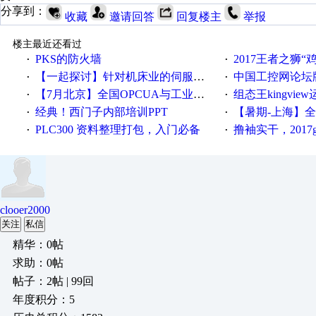
分享到：
收藏
邀请回答
回复楼主
举报
楼主最近还看过
PKS的防火墙
2017王者之狮“鸡”情签到
·
·
【一起探讨】针对机床业的伺服系统发展，您的期望是什么？
中国工控网论坛版块
·
·
【7月北京】全国OPCUA与工业互联技术培训班通知！
组态王kingvi
·
·
经典！西门子内部培训PPT
【暑期-上海】全国工业4.
·
·
PLC300 资料整理打包，入门必备
撸袖实干，2017gongkong
·
·
clooer2000
关注
私信
精华：0帖
求助：0帖
帖子：2帖 | 99回
年度积分：5