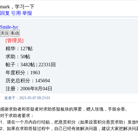
mark，学习一下
回复
引用
举报
Smile-lyc
关注
私信
[管理员]
精华：127帖
求助：50帖
帖子：3482帖 | 22331回
年度积分：1963
历史总积分：145694
注册：2006年8月04日
发表于：2021-05-07 09:23:01
感谢求助者和答疑者对求助答疑板块的厚爱，赠人玫瑰，手留余香。
对于求助者要求：
1、请在一个月内自行结贴，把悬赏积分（如果设置积分悬赏求助）发放
2、如果在求助答疑过程中，自己已经有效解决问题，建议大家把解决问