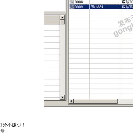
1分不嫌少！
赏