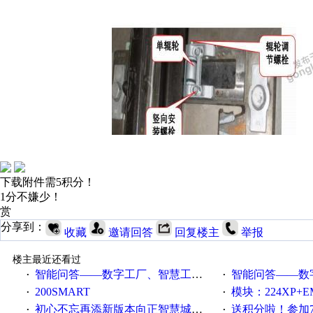
下载附件需5积分！
1分不嫌少！
赏
分享到：
收藏
邀请回答
回复楼主
举报
楼主最近还看过
智能问答——数字工厂、智慧工厂和智能制造三者的区别是什么？
智能问答——数字化工厂与传
·
·
200SMART
模块：224XP+EM223+EM231+EM2
·
·
初心不忘再添新版本向正智慧城市云展厅3.0版亮相
送积分啦！参加7月6日
·
·