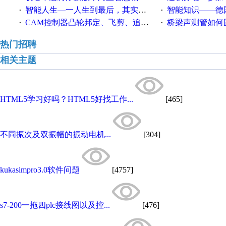
智能人生—一人生到最后，其实拼的都是人品
智能知识——德国工业崛起过
·
·
CAM控制器凸轮邦定、飞剪、追剪等C功能块
桥梁声测管如何固定
·
·
热门招聘
相关主题
HTML5学习好吗？HTML5好找工作...
[465]
不同振次及双振幅的振动电机...
[304]
kukasimpro3.0软件问题
[4757]
s7-200一拖四plc接线图以及控...
[476]