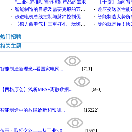
“工业4.0”推动智能控制产品的需求
【干货】面向智
·
·
智能制造的目标及需要克服的五个障碍
差压变送器性能达
·
·
步进电机总线控制与脉冲控制优缺点
智能制造大势所趋
·
·
【德力西电气】三重好礼，玩嗨夏日！
等的就是你！快来领
·
·
热门招聘
相关主题
智能制造新理念--看国家电网...
[711]
【西格原创】浅析MES+离散数据...
[690]
智能制造中的故障诊断和预测...
[16222]
兔哥：取经之路—---从工业3.0...
[1552]