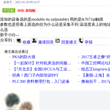
发表于：2021-01-20 09:14:27
求助帖
30分-未结帖
添加的设备选的是modubls rtu (adjustable) 用的是tk7671ip触摸
参数也是照着上面选的但为什么还是采集不到 温湿度表上的地址1 功
么选
新手小白---
分享到：
收藏
邀请回答
回复楼主
举报
楼主最近还看过
PKS的防火墙
2017王者之狮“鸡”情签到
·
·
【一起探讨】针对机床业的伺服系统发展，您的期望是什么？
中国工控网论坛版块
·
·
【7月北京】全国OPCUA与工业互联技术培训班通知！
组态王kingvi
·
·
经典！西门子内部培训PPT
【暑期-上海】全国工业4.
·
·
PLC300 资料整理打包，入门必备
撸袖实干，2017gongkong
·
·