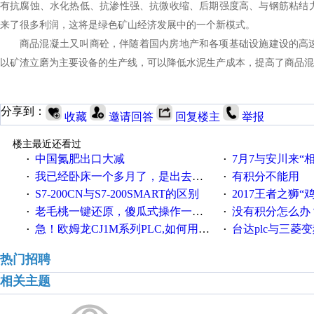
有抗腐蚀、水化热低、抗渗性强、抗微收缩、后期强度高、与钢筋粘结
来了很多利润，这将是绿色矿山经济发展中的一个新模式。
商品混凝土又叫商砼，伴随着国内房地产和各项基础设施建设的高速
以矿渣立磨为主要设备的生产线，可以降低水泥生产成本，提高了商品混
分享到：
收藏
邀请回答
回复楼主
举报
楼主最近还看过
中国氮肥出口大减
7月7与安川来“
·
·
我已经卧床一个多月了，是出去安装机械手在高速遭遇车祸所致:大家工作都要特别注意啊
有积分不能用
·
·
S7-200CN与S7-200SMART的区别
2017王者之狮“鸡”情签到
·
·
老毛桃一键还原，傻瓜式操作一键轻松备份还原；程序为向导式安装，一键即可实现自动备份或还原系统。
没有积分怎么办
·
·
急！欧姆龙CJ1M系列PLC,如何用时间控制变频器。要求时间在组态王中可以自由输入！拜托各位大神了！
台达plc与三菱
·
·
热门招聘
相关主题