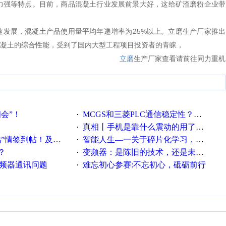
力强等特点。目前，商品混凝土行业发展前景大好，这给矿渣磨粉企业带
发展，混凝土产品使用量平均年递增率为25%以上。立磨生产厂家推出
凝土的综合性能，受到了国内大型工程项目投资者的青睐，
立磨
生产厂家查看请前往同力重机
相会”！
MCGS和三菱PLC通信稳定性？？？
·
真相丨手机是靠什么震动的用了这么多年才知道！
·
帖！及时更新在线研讨会预告
智能人生—一关于碎片化学习，看这一篇就够了！
·
？
变频器：是陈旧的技术，还是未来的幕后英雄？
·
变频器通讯问题
难忘初心参赛:不忘初心，砥砺前行
·