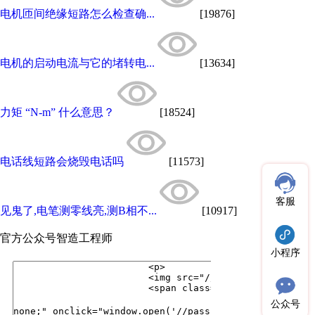
电机匝间绝缘短路怎么检查确...
[19876]
电机的启动电流与它的堵转电...
[13634]
力矩 “N-m” 什么意思？
[18524]
电话线短路会烧毁电话吗
[11573]
客服
见鬼了,电笔测零线亮,测B相不...
[10917]
官方公众号
智造工程师
小程序
公众号