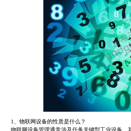
1
、物联网设备的性质是什么？
物联网设备管理通常涉及任务关键型工业设备，