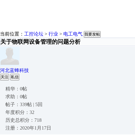
当前位置：
工控论坛
>
行业
>
电工电气
我要发帖
关于物联网设备管理的问题分析
河北蓝蜂科技
关注
私信
精华：0帖
求助：0帖
帖子：339帖 | 5回
年度积分：32
历史总积分：718
注册：2020年1月17日