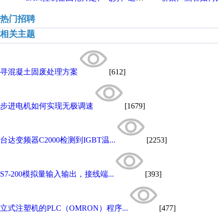
热门招聘
相关主题
寻混凝土固废处理方案
[612]
步进电机如何实现无极调速
[1679]
台达变频器C2000检测到IGBT温...
[2253]
S7-200模拟量输入输出，接线端...
[393]
立式注塑机的PLC（OMRON）程序...
[477]