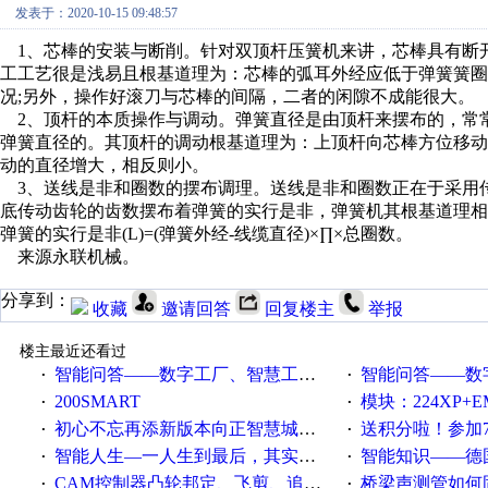
发表于：2020-10-15 09:48:57
1、芯棒的安装与断削。针对双顶杆压簧机来讲，芯棒具有断开
工工艺很是浅易且根基道理为：芯棒的弧耳外经应低于弹簧簧圈
况;另外，操作好滚刀与芯棒的间隔，二者的闲隙不成能很大。
2、顶杆的本质操作与调动。弹簧直径是由顶杆来摆布的，常
弹簧直径的。其顶杆的调动根基道理为：上顶杆向芯棒方位移动
动的直径增大，相反则小。
3、送线是非和圈数的摆布调理。送线是非和圈数正在于采用
底传动齿轮的齿数摆布着弹簧的实行是非，弹簧机其根基道理相闭式
弹簧的实行是非(L)=(弹簧外经-线缆直径)×∏×总圈数。
来源永联机械。
分享到：
收藏
邀请回答
回复楼主
举报
楼主最近还看过
智能问答——数字工厂、智慧工厂和智能制造三者的区别是什么？
智能问答——数字化工厂与传
·
·
200SMART
模块：224XP+EM223+EM231+EM2
·
·
初心不忘再添新版本向正智慧城市云展厅3.0版亮相
送积分啦！参加7月6日
·
·
智能人生—一人生到最后，其实拼的都是人品
智能知识——德国工业崛起过
·
·
CAM控制器凸轮邦定、飞剪、追剪等C功能块
桥梁声测管如何固定
·
·