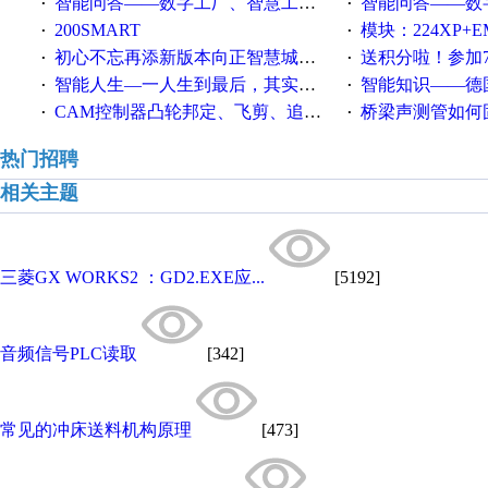
智能问答——数字工厂、智慧工厂和智能制造三者的区别是什么？
智能问答——数字化工厂与传
·
·
200SMART
模块：224XP+EM223+EM231+EM2
·
·
初心不忘再添新版本向正智慧城市云展厅3.0版亮相
送积分啦！参加7月6日
·
·
智能人生—一人生到最后，其实拼的都是人品
智能知识——德国工业崛起过
·
·
CAM控制器凸轮邦定、飞剪、追剪等C功能块
桥梁声测管如何固定
·
·
热门招聘
相关主题
三菱GX WORKS2 ：GD2.EXE应...
[5192]
音频信号PLC读取
[342]
常见的冲床送料机构原理
[473]