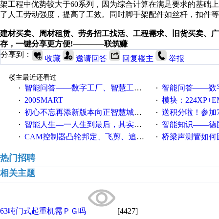
架工程中优势较大于60系列，因为综合计算在满足要求的基础上
了人工劳动强度，提高了工效。同时脚手架配件如丝杆，扣件等
建材买卖、周材租赁、劳务招工找活、工程需求、旧货买卖、广告
存，一键分享更方便!————联筑赚
分享到：
收藏
邀请回答
回复楼主
举报
楼主最近还看过
智能问答——数字工厂、智慧工厂和智能制造三者的区别是什么？
智能问答——数字化工厂与传
·
·
200SMART
模块：224XP+EM223+EM231+EM2
·
·
初心不忘再添新版本向正智慧城市云展厅3.0版亮相
送积分啦！参加7月6日
·
·
智能人生—一人生到最后，其实拼的都是人品
智能知识——德国工业崛起过
·
·
CAM控制器凸轮邦定、飞剪、追剪等C功能块
桥梁声测管如何固定
·
·
热门招聘
相关主题
63吨门式起重机需ＰＧ吗
[4427]