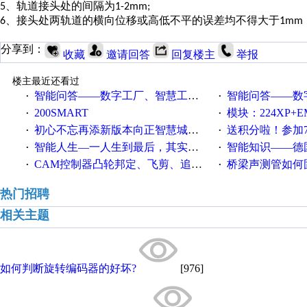
、轨道接头处的间隔为
5
1-2mm;
、接头处两轨道的横向位移或高低不平的误差均不得大于
6
1mm
分享到：
收藏
邀请回答
回复楼主
举报
楼主最近还看过
智能问答——数字工厂、智慧工厂和智能制造三者的区别是什么？
智能问答——数字化工厂与传
·
·
200SMART
模块：224XP+EM223+EM231+EM2
·
·
初心不忘再添新版本向正智慧城市云展厅3.0版亮相
送积分啦！参加7月6日
·
·
智能人生—一人生到最后，其实拼的都是人品
智能知识——德国工业崛起过
·
·
CAM控制器凸轮邦定、飞剪、追剪等C功能块
桥梁声测管如何固定
·
·
热门招聘
相关主题
如何判断旋转编码器的好坏?
[976]