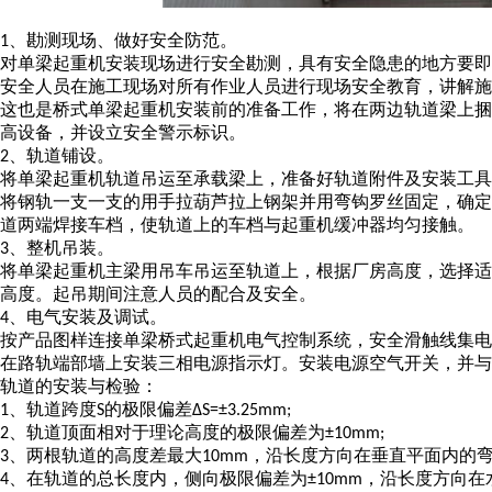
、勘测现场、做好安全防范。
1
对单梁起重机安装现场进行安全勘测，具有安全隐患的地方要即
安全人员在施工现场对所有作业人员进行现场安全教育，讲解施
这也是桥式单梁起重机安装前的准备工作，将在两边轨道梁上捆
高设备，并设立安全警示标识。
、轨道铺设。
2
将单梁起重机轨道吊运至承载梁上，准备好轨道附件及安装工具
将钢轨一支一支的用手拉葫芦拉上钢架并用弯钩罗丝固定，确定
道两端焊接车档，使轨道上的车档与起重机缓冲器均匀接触。
、整机吊装。
3
将单梁起重机主梁用吊车吊运至轨道上，根据厂房高度，选择
高度。起吊期间注意人员的配合及安全。
、电气安装及调试。
4
按产品图样连接单梁桥式起重机电气控制系统，安全滑触线集电
在路轨端部墙上安装三相电源指示灯。安装电源空气开关，并与
轨道的安装与检验：
、轨道跨度
的极限偏差
1
S
ΔS=±3.25mm;
、轨道顶面相对于理论高度的极限偏差为
2
±10mm;
、两根轨道的高度差最大
，沿长度方向在垂直平面内的
3
10mm
、在轨道的总长度内，侧向极限偏差为
，沿长度方向在
4
±10mm