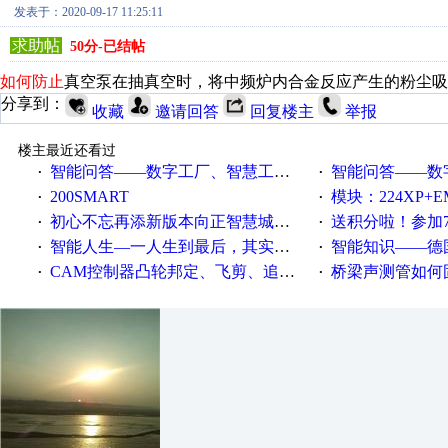
发表于：2020-09-17 11:25:11
求助帖
50分-已结帖
如何防止
真空泵在抽真空时，将中频炉内合金反应产生的粉尘吸
分享到：
收藏
邀请回答
回复楼主
举报
楼主最近还看过
智能问答——数字工厂、智慧工厂和智能制造三者的区别是什么？
智能问答——数字化工厂与传
·
·
200SMART
模块：224XP+EM223+EM231+EM2
·
·
初心不忘再添新版本向正智慧城市云展厅3.0版亮相
送积分啦！参加7月6日
·
·
智能人生—一人生到最后，其实拼的都是人品
智能知识——德国工业崛起过
·
·
CAM控制器凸轮邦定、飞剪、追剪等C功能块
桥梁声测管如何固定
·
·