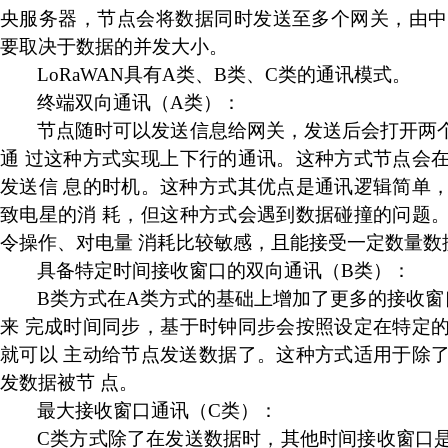
央服务器，节点会将数据同时发送至多个网关，由中
要取决于数据的并发大小。
LoRaWAN
具有
A
类、
B
类、
C
类的通讯模式。
终端双向通讯
（
A
类）：
节点随时可以发送信息给网关，发送后会打开两
通
过这种方式实现上下行的通讯。这种方式节点会
发送信
息的时机。这种方式其优点是通讯逻辑简单
致电星的消
耗，但这种方式会遇到数据碰撞的问题
令操作、对电量
消耗比较敏感，且能接受一定数量数
具备特定时间接收窗口的双向通讯
（
B
类）：
B
类方式在
A
类方式的基础上增加了更多的接收窗
来
完成时间同步，基于时钟同步会按照设定在特定
就可以
主动给节点发送数据了。这种方式适用于除
发数据被节
点
。
最大接收窗口通讯
（
C
类）：
C
类方式除了在发送数据时，其他时间接收窗口