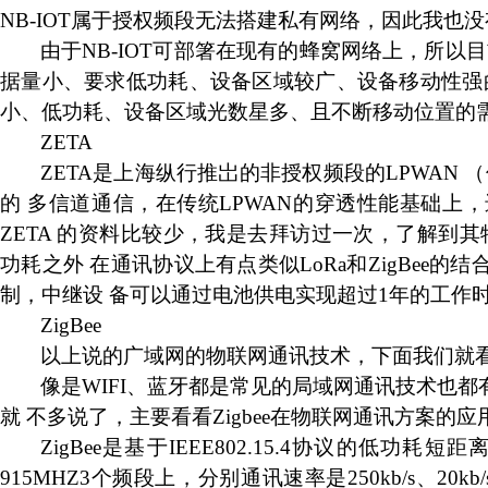
NB-IOT
属于授权频段无法搭建私有网络，因此我也没
由于
NB-IOT
可部箸在现有的蜂窝网络上，所以目
据量小、要求低功耗、设备区域较广、设备移动性强
小、低功耗、设备区域光数星多、且不断移动位置的
ZETA
ZETA
是上海纵行推岀的非授权频段的
LPWAN
（
的
多信道通信，在传统
LPWAN
的穿透性能基础上，
ZETA
的资料比较少，我是去拜访过一次，了解到其
功耗之外
在通讯协议上有点类似
LoRa
和
ZigBee
的结
制，中继设
备可以通过电池供电实现超过
1
年的工作
ZigBee
以上说的广域网的物联网通讯技术，下面我们就
像是
WIFI
、
蓝牙都是常见的局域网通讯技术也都
就
不多说了，主要看看
Zigbee
在物联网通讯方案的应
ZigBee
是基于
IEEE802.15.4
协议的低功耗短距
915MHZ3
个频段上，分别通讯速率是
250kb/s
、
20kb/