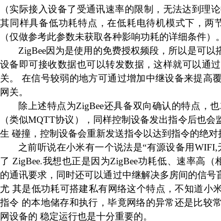
（实际接入设备了受通讯速率的限制，无法达到理论
其同样具备低功耗特点，在低耗电待机模式下，两
（仅做参考此参数未获取各种影响功耗的详细条件）
ZigBee
因为是使用的免费授权频段，所以是可以
设备即可接收数据也可以转发数据，这样就可以通过
关。
在信号较弱的地方可通过增加中继设备来提高
网关。
除上述特点为
ZigBee
还具备双向确认的特点，也
（类似
MQTT
协议），同样控制设备发出指令后也会
生
碰撞，控制设备会重新发送指令以达到指令的绝对
之前听说在小米有一个说法是
“有源
设备用
WIFI,
了
ZigBee.
我想也正是因为
ZigBee
功耗低、速率高（
的通讯要求，同时还可以通过中继解决多房间的信号
尤
其是低功耗可搭建私有网络这个特点，不知道小
指令
的本地储存和执行，毕竟网络的异常还是比较
网设备的
稳定运行也是十分重要的。