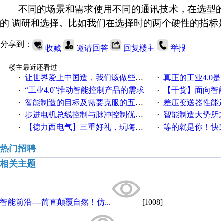
不同的场景和需求使用不同的通讯技术，在选型
的
调研和选择。比如我们在选择时的两个硬性的指标
分享到：
收藏
邀请回答
回复楼主
举报
楼主最近还看过
让世界爱上中国造，我们该做些什么
真正的工业4.0是
·
·
“工业4.0”推动智能控制产品的需求
【干货】面向智
·
·
智能制造的目标及需要克服的五个障碍
差压变送器性能达
·
·
步进电机总线控制与脉冲控制优缺点
智能制造大势所趋
·
·
【德力西电气】三重好礼，玩嗨夏日！
等的就是你！快来领
·
·
热门招聘
相关主题
智能前沿----简直颠覆自然！仿...
[1008]