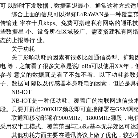
可
以随时下发数据，数据延退最小。通常这种方式适
综合上面的信息可以得知
LoRaWAN
是一种覆盖
传输速
率在十几
kbps
、
免费可搭建私有网络的通讯
些数据星
小、设备所在区域较广、需要搭建私有网
态的上报等行
业。
关于功耗
关于影响功耗的因素有很多比如通信类型、扩频
电
等，之前看了很多文章是说
LoRa
可以使用
XX
年，
参考
意义的数据真是看了不如不看。以下功耗参数
子、数据间
隔以及传感器本身耗电的因素，但还是具
NB-IOT
NB-IOT
是一种低功耗、覆盖广的物联网通信技
段。只要开辟出
200KHZ
频段即可直接部署在
GSM
网
联通和移动部署在
900MHz
、
1800MHz
频段，电
采用双半工模式。覆盖范围与
LoRa
基本无异郊区可达
其低功耗方面主要在通讯协议上做了优化，较少