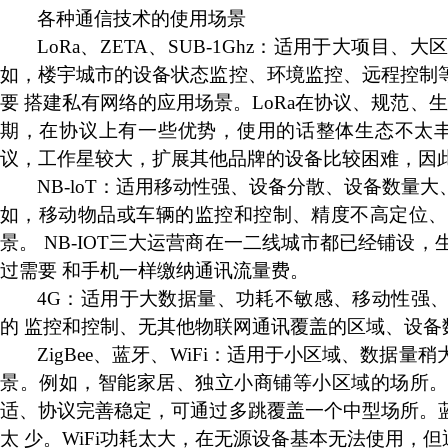
各种通信技术的使用场景
LoRa
、
ZETA
、
SUB-1Ghz
：
适用于大项目、大
如，楼宇城市的设备状态监控、环境监控、远程控制
要
搭建私有网络的应用场景。
LoRa
在协议、规范、生
期，在协议上有一些优势，使用的话整体生态不太
议，工作星较大，扩展其他品牌的设备比较困难，因
NB-loT
：
适用移动性强、设备分散、设备数量大
如，移动物品或车辆的监控和控制、精度不高定位、
景。
NB-IOT
三大运营商在一二线城市都已经铺设，
过需要
和手机一样缴纳通讯流量费。
4G
：
适用于大数据量、功耗不敏感、移动性强
的
监控和控制、无其他物联网通讯覆盖的区域、设备
ZigBee
、
蓝牙、
WiFi
：
适用于小区域、数据量稍
景。例如，智能家居、独立小商铺等小区域的场所
适、协议完善稳定，可通过多跳覆盖一个中型场所。
太
少。
WiFi
功耗太大，在无源设备基本无法使用，但