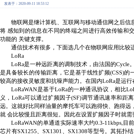
发表于：2020-09-11 18:53:12
物联网是继计算机、互联网与移动通信网之后信
将
感知到的信息在不同的终端之间进行高效传输和
功能的
关键支撑。
通信技术有很多，下面选几个在物联网应用比较
LoRa
LoRa
是一种远距离的调制技术，由法国的
Cycle
是具备较长的传输距离，它是基于线性扩频
(
CSS)
的
较高的接收灵敏度和抗噪声能力。在国内
LoRa
是运行
LoRaWAN
是基于
LoRa
的一种通讯协议，相比
Lo
义，
LoRa
可以通过扩频因子
(SF)
调节通讯速率和距离
远。这就好比同样油量的摩托车可以跑得快、跑得远
就
会比较慢且距离很短。因此在设置扩频因子时就需
LoRaWAN
的单通道实际速率大约
0.3-11kbps,
目
芯片有
SX1255
、
SX1301
、
SX1308
等型号。其拓扑结