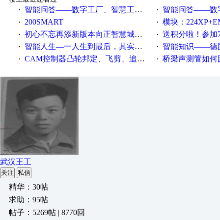
智能问答——数字工厂、智慧工厂和智能制造三者的区别是什么？
智能问答——数字化工厂与传
·
·
200SMART
模块：224XP+EM223+EM231+EM2
·
·
初心不忘再添新版本向正智慧城市云展厅3.0版亮相
送积分啦！参加7月6日
·
·
智能人生—一人生到最后，其实拼的都是人品
智能知识——德国工业崛起过
·
·
CAM控制器凸轮邦定、飞剪、追剪等C功能块
桥梁声测管如何固定
·
·
武汉王工
关注
私信
精华：30帖
求助：95帖
帖子：5269帖 | 8770回