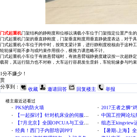
门式起重机
门架结构的静刚度和位移以满载小车位于门架指定位置产生的
门式起重机门架的垂直静刚度，门架垂直刚度用垂直静挠度表达，对于具
门式起重机小车位于跨中时，按简支梁计算，进行静刚度校核由于这种工
轮轮缘可能不参与或约束作用很小，横推力课忽略不计。
门式起重机小车位于有效悬臂端时，有效悬臂端静挠度建议按一次超静定
载荷，其运行阻力也不对称，大车运行容易发生歪斜，车轮轮缘参与约束
1分不嫌少！
赏
分享到：
收藏
邀请回答
回复楼主
举报
楼主最近还看过
PKS的防火墙
2017王者之狮“鸡”情签到
·
·
【一起探讨】针对机床业的伺服系统发展，您的期望是什么？
中国工控网论坛版块
·
·
【7月北京】全国OPCUA与工业互联技术培训班通知！
组态王kingvi
·
·
经典！西门子内部培训PPT
【暑期-上海】全国工业4.
·
·