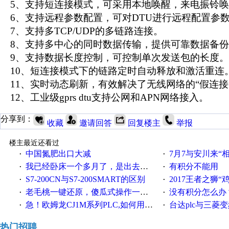
5、支持短连接模式，可采用本地唤醒，来电振铃唤
6、支持远程参数配置，可对DTU进行远程配置参
7、支持多TCP/UDP的多链路连接。
8、支持多中心的同时数据传输，提供可靠数据备份
9、支持数据长度控制，可控制单次发送包的长度。
10、短连接模式下的链路定时自动释放和激活重连
11、实时动态刷新，有效解决了无线网络的“假连接
12、工业级gprs dtu支持公网和APN网络接入。
分享到：
收藏
邀请回答
回复楼主
举报
楼主最近还看过
中国氮肥出口大减
7月7与安川来“
·
·
我已经卧床一个多月了，是出去安装机械手在高速遭遇车祸所致:大家工作都要特别注意啊
有积分不能用
·
·
S7-200CN与S7-200SMART的区别
2017王者之狮“鸡”情签到
·
·
老毛桃一键还原，傻瓜式操作一键轻松备份还原；程序为向导式安装，一键即可实现自动备份或还原系统。
没有积分怎么办
·
·
急！欧姆龙CJ1M系列PLC,如何用时间控制变频器。要求时间在组态王中可以自由输入！拜托各位大神了！
台达plc与三菱
·
·
热门招聘