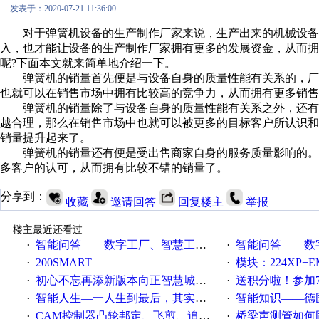
发表于：2020-07-21 11:36:00
对于弹簧机设备的生产制作厂家来说，生产出来的机械设备
入，也才能让设备的生产制作厂家拥有更多的发展资金，从而
呢?下面本文就来简单地介绍一下。
弹簧机的销量首先便是与设备自身的质量性能有关系的，厂
也就可以在销售市场中拥有比较高的竞争力，从而拥有更多销售
弹簧机的销量除了与设备自身的质量性能有关系之外，还有
越合理，那么在销售市场中也就可以被更多的目标客户所认识
销量提升起来了。
弹簧机的销量还有便是受出售商家自身的服务质量影响的。
多客户的认可，从而拥有比较不错的销量了。
分享到：
收藏
邀请回答
回复楼主
举报
楼主最近还看过
智能问答——数字工厂、智慧工厂和智能制造三者的区别是什么？
智能问答——数字化工厂与传
·
·
200SMART
模块：224XP+EM223+EM231+EM2
·
·
初心不忘再添新版本向正智慧城市云展厅3.0版亮相
送积分啦！参加7月6日
·
·
智能人生—一人生到最后，其实拼的都是人品
智能知识——德国工业崛起过
·
·
CAM控制器凸轮邦定、飞剪、追剪等C功能块
桥梁声测管如何固定
·
·