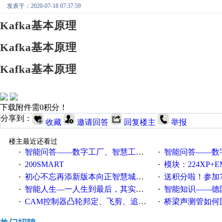
发表于：2020-07-18 07:37:59
Kafka基本原理
Kafka基本原理
Kafka基本原理
下载附件需0积分！
分享到：
收藏
邀请回答
回复楼主
举报
楼主最近还看过
智能问答——数字工厂、智慧工厂和智能制造三者的区别是什么？
智能问答——数字化工厂与传
·
·
200SMART
模块：224XP+EM223+EM231+EM2
·
·
初心不忘再添新版本向正智慧城市云展厅3.0版亮相
送积分啦！参加7月6日
·
·
智能人生—一人生到最后，其实拼的都是人品
智能知识——德国工业崛起过
·
·
CAM控制器凸轮邦定、飞剪、追剪等C功能块
桥梁声测管如何固定
·
·