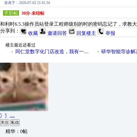
发表于：2020-07-02 21:41:34
求助帖
30分-未结帖
和利时6.5.3操作员站登录工程师级别的时的密码忘记了，求教
分享到：
收藏
邀请回答
回复楼主
举报
楼主最近还看过
同仁堂数字化门店改造，我有一剂良方
研华智能导诊解
·
·
冫氵灬
关注
私信
精华：0帖