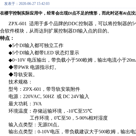
发表于：2020-06-27 15:42:03
在楼宇控制实际应用中，经常会出现
点不足的情形，而此时还有
点没
DI
AI
ZPX-601
适用于多个品牌的
DDC
控制器，可以将控制器的
5
合软件模块，从而达到扩展控制器
DI
输入点的目的。
特点：
◆
5
个
DI
输入都可独立工作
◆
5
个
DI
输入都带
LED
状态灯显示
◆
0~10V
电压输出，带负载小于
500
欧姆，输出电流小于
20m
◆带
PWR
电源指示灯。
◆导轨安装。
技术规格：
型号：
ZPX-601
，带导轨安装附件
电源：
220VAC, 50HZ
或
DC 24V
输入
最大功耗：
3VA
环境温度：存储运输环境，
-
10
℃至
55
℃
工作环境，
0
℃至
50
，
5-90%
相对湿度
输入点类型：无源
DI
点
。
输出点类型：
0-10V
电压，带负载建议大于
500
欧姆，输出电