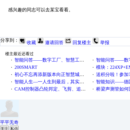
感兴趣的同志可以去某宝看看。
分享到：
收藏
邀请回答
回复楼主
举报
楼主最近还看过
智能问答——数字工厂、智慧工厂和智能制造三者的区别是什么？
智能问答——数字化工厂与传
·
·
200SMART
模块：224XP+EM223+EM231+EM2
·
·
初心不忘再添新版本向正智慧城市云展厅3.0版亮相
送积分啦！参加7月6日
·
·
智能人生—一人生到最后，其实拼的都是人品
智能知识——德国工业崛起过
·
·
CAM控制器凸轮邦定、飞剪、追剪等C功能块
桥梁声测管如何固定
·
·
平平无奇
关注
私信