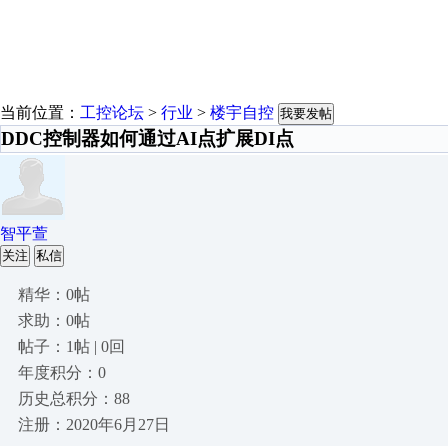
当前位置：
工控论坛
>
行业
>
楼宇自控
我要发帖
DDC控制器如何通过AI点扩展DI点
智平萱
关注
私信
精华：0帖
求助：0帖
帖子：1帖 | 0回
年度积分：0
历史总积分：88
注册：2020年6月27日