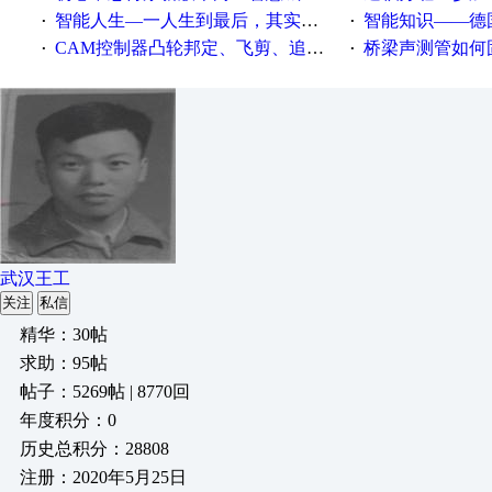
智能人生—一人生到最后，其实拼的都是人品
智能知识——德国工业崛起过
·
·
CAM控制器凸轮邦定、飞剪、追剪等C功能块
桥梁声测管如何固定
·
·
武汉王工
关注
私信
精华：30帖
求助：95帖
帖子：5269帖 | 8770回
年度积分：0
历史总积分：28808
注册：2020年5月25日