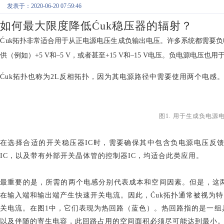
发表于：2020-06-20 07:59:46
如何最大限度降低
Ćuk稳压器的辐射？
Ć
uk拓扑非常适合用于从正电源电压生成负输出电压。许多系统都需要
供（例如）+5 V和–5 V，或者甚至+15 V和–15 V电压。负电源电压也
Ćuk拓扑也称为2L反相拓扑，因为其电源路径中需要使用两个电感。
图
1. 用于生成负电源
在选择合适的开关稳压器
IC时，需要确保其中包含负电源电压反
IC，以及带有外部开关晶体管的控制器IC，均适合此类应用。
最重要的是，所需的两个电感分别代表成本和空间因素。但是，这
在输入端和输出端产生快速开关电流。因此，
Ćuk拓扑通常被视为
关电流。在图1中，它们表现为热回路（蓝色）。热回路指的是一组具
以及伴随的寄生电容，此回路占用的空间面积必须尽可能达到最小