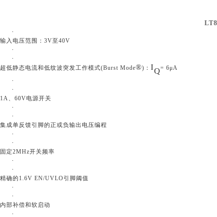
LT8
·
输入电压范围：
3V至40V
·
·
I
®
超低静态电流和低纹波突发工作模式
(Burst Mode
)：
= 6μA
Q
·
·
1A、60V电源开关
·
·
集成单反馈引脚的正或负输出电压编程
·
·
固定
2MHz开关频率
·
·
精确的
1.6V EN/UVLO引脚阈值
·
·
内部补偿和软启动
·