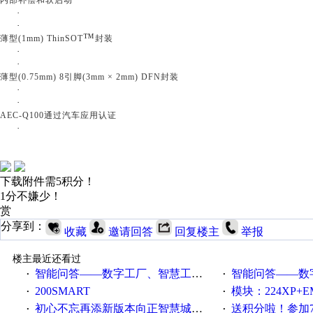
·
·
™
薄型
(1mm) ThinSOT
封装
·
·
薄型
(0.75mm) 8引脚(3mm × 2mm) DFN封装
·
·
AEC-Q100通过汽车应用认证
·
下载附件需5积分！
1分不嫌少！
赏
分享到：
收藏
邀请回答
回复楼主
举报
楼主最近还看过
智能问答——数字工厂、智慧工厂和智能制造三者的区别是什么？
智能问答——数字化工厂与传
·
·
200SMART
模块：224XP+EM223+EM231+EM2
·
·
初心不忘再添新版本向正智慧城市云展厅3.0版亮相
送积分啦！参加7月6日
·
·