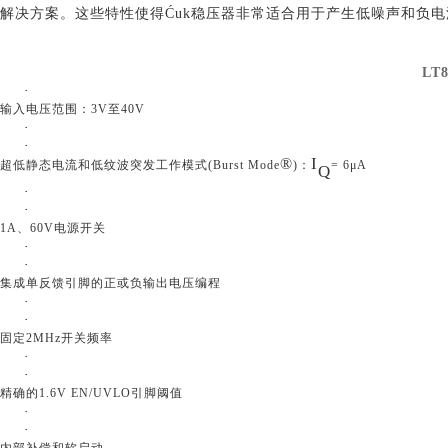
解决方案。这些特性使得
Ćuk稳压器非常适合用于产生低噪声和负
LT8
·
输入电压范围：
3V至40V
·
·
I
®
超低静态电流和低纹波突发工作模式
(Burst Mode
)：
= 6μA
Q
·
·
1A、60V电源开关
·
·
集成单反馈引脚的正或负输出电压编程
·
·
固定
2MHz开关频率
·
·
精确的
1.6V EN/UVLO引脚阈值
·
·
内部补偿和软启动