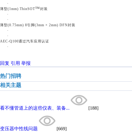
·
™
薄型
(1mm) ThinSOT
封装
·
·
薄型
(0.75mm) 8引脚(3mm × 2mm) DFN封装
·
·
AEC-Q100通过汽车应用认证
·
回复
引用
举报
热门招聘
相关主题
看不懂管道上的这些仪表、装备...
[188]
变压器中性线问题
[669]