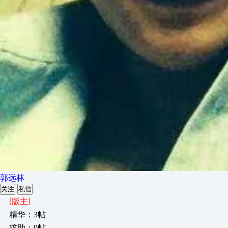
郭远林
关注
私信
[版主]
精华：3帖
求助：9帖