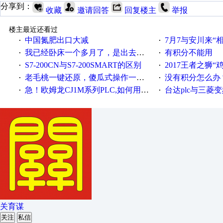
分享到：
收藏
邀请回答
回复楼主
举报
楼主最近还看过
中国氮肥出口大减
7月7与安川来“
·
·
我已经卧床一个多月了，是出去安装机械手在高速遭遇车祸所致:大家工作都要特别注意啊
有积分不能用
·
·
S7-200CN与S7-200SMART的区别
2017王者之狮“鸡”情签到
·
·
老毛桃一键还原，傻瓜式操作一键轻松备份还原；程序为向导式安装，一键即可实现自动备份或还原系统。
没有积分怎么办
·
·
急！欧姆龙CJ1M系列PLC,如何用时间控制变频器。要求时间在组态王中可以自由输入！拜托各位大神了！
台达plc与三菱
·
·
关育谋
关注
私信