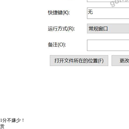
1分不嫌少！
赏