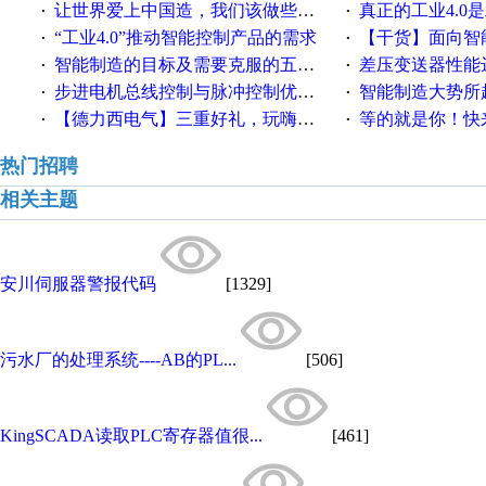
让世界爱上中国造，我们该做些什么
真正的工业4.0是
·
·
“工业4.0”推动智能控制产品的需求
【干货】面向智
·
·
智能制造的目标及需要克服的五个障碍
差压变送器性能达
·
·
步进电机总线控制与脉冲控制优缺点
智能制造大势所趋
·
·
【德力西电气】三重好礼，玩嗨夏日！
等的就是你！快来领
·
·
热门招聘
相关主题
安川伺服器警报代码
[1329]
污水厂的处理系统----AB的PL...
[506]
KingSCADA读取PLC寄存器值很...
[461]