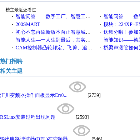
楼主最近还看过
智能问答——数字工厂、智慧工厂和智能制造三者的区别是什么？
智能问答——数字化工厂与传
·
·
200SMART
模块：224XP+EM223+EM231+EM2
·
·
初心不忘再添新版本向正智慧城市云展厅3.0版亮相
送积分啦！参加7月6日
·
·
智能人生—一人生到最后，其实拼的都是人品
智能知识——德国工业崛起过
·
·
CAM控制器凸轮邦定、飞剪、追剪等C功能块
桥梁声测管如何固定
·
·
热门招聘
相关主题
汇川变频器操作面板显示Err0...
[2739]
RSLinx安装过程出现问题
[2593]
输出电路滤波器(OFL)在变频器...
[546]