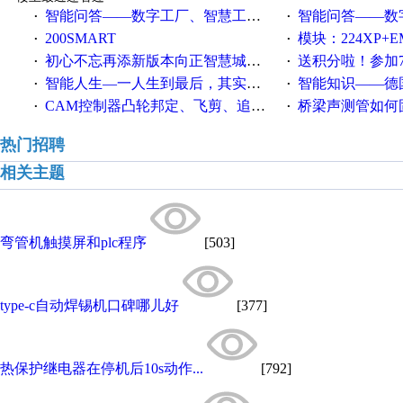
智能问答——数字工厂、智慧工厂和智能制造三者的区别是什么？
智能问答——数字化工厂与传
·
·
200SMART
模块：224XP+EM223+EM231+EM2
·
·
初心不忘再添新版本向正智慧城市云展厅3.0版亮相
送积分啦！参加7月6日
·
·
智能人生—一人生到最后，其实拼的都是人品
智能知识——德国工业崛起过
·
·
CAM控制器凸轮邦定、飞剪、追剪等C功能块
桥梁声测管如何固定
·
·
热门招聘
相关主题
弯管机触摸屏和plc程序
[503]
type-c自动焊锡机口碑哪儿好
[377]
热保护继电器在停机后10s动作...
[792]