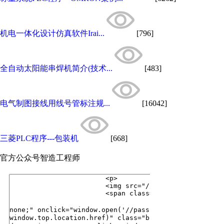
机电一体化设计仿真软件Irai...
[796]
全自动太阳能串焊机简介(技术...
[483]
电气制图接线用线号管标注规...
[16042]
三菱PLC程序---包装机
[668]
官方公众号
智造工程师