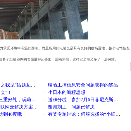
力承受环境中高温的影响。而且所用的电缆也是具有良好的耐高温性
，
整个电气柜也
机各个组成部件的表面最好还要加一层隔热层，这样安全性又多了一层保障。
话题互动获奖名单发布公告
晒晒工控信息安全问题获得的奖品
·
相会”！
小日本的编程思想
·
重好礼，玩嗨夏日！
送积分啦！参加7月6日菲尼克斯在线研讨会即得
·
联网云解决方案实践及应用
谢谢刘工，问题已解决
·
达到40度哦
有奖专题讨论：伺服选择的“小细节大学问”奖励公告
·