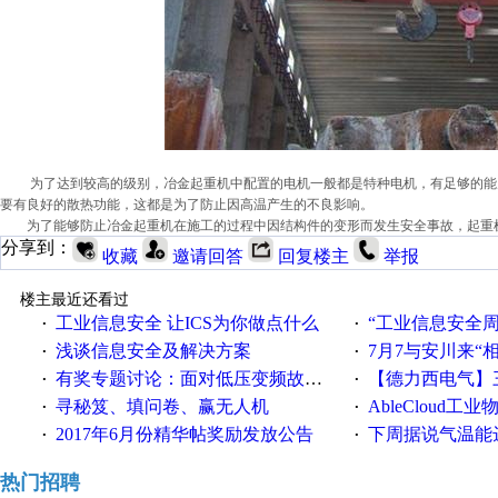
为了达到较高的级别，
冶金起重机
中配置的电机一般都是特种电机，有足够的能
要有良好的散热功能，这都是为了防止因高温产生的不良影响
。
为了能够防止冶金起重机在施工的过程中因结构件的变形而发生安全事故，起重
分享到：
收藏
邀请回答
回复楼主
举报
楼主最近还看过
工业信息安全 让ICS为你做点什么
“工业信息安全周之我见”
·
·
浅谈信息安全及解决方案
7月7与安川来“
·
·
有奖专题讨论：面对低压变频故障，老手是这样解决的！
【德力西电气】三
·
·
寻秘笈、填问卷、赢无人机
AbleCloud工业物
·
·
2017年6月份精华帖奖励发放公告
下周据说气温能
·
·
热门招聘