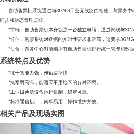
自助售票机系统通过与
3G/4G
工业无线路由相连，与票务中
同步和状态管理监控。
*前端：自助售票机本身就是一台独立电脑，通过网线与
3G/
*
通信：购票系统对数据的实时性要求非常高，这要求
3G/4G
*
后台：票务中心对前端所有自助售票机进行统一管理和数
系统特点及优势
*
抗干扰能力强，传输速率快。
*
抗寒耐高温，能适应不用地区的各种环境。
*
工业级通信设备运行机制，稳定可靠。
*
标准通信接口，简单易用，操作维护方便。
相关产品及现场实图