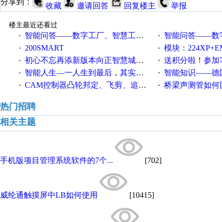
分享到：
收藏
邀请回答
回复楼主
举报
楼主最近还看过
智能问答——数字工厂、智慧工厂和智能制造三者的区别是什么？
智能问答——数字化工厂与传
·
·
200SMART
模块：224XP+EM223+EM231+EM2
·
·
初心不忘再添新版本向正智慧城市云展厅3.0版亮相
送积分啦！参加7月6日
·
·
智能人生—一人生到最后，其实拼的都是人品
智能知识——德国工业崛起过
·
·
CAM控制器凸轮邦定、飞剪、追剪等C功能块
桥梁声测管如何固定
·
·
热门招聘
相关主题
手机版项目管理系统软件的7个...
[702]
威纶通触摸屏中LB如何使用
[10415]