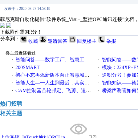
发表于：2020-03-27 14:58:19
菲尼克斯自动化提供“软件系统_Visu+_监控OPC通讯连接”文
下载附件需0积分！
分享到：
收藏
邀请回答
回复楼主
举报
楼主最近还看过
智能问答——数字工厂、智慧工厂和智能制造三者的区别是什么？
智能问答——数字化工厂与传
·
·
200SMART
模块：224XP+EM223+EM231+EM2
·
·
初心不忘再添新版本向正智慧城市云展厅3.0版亮相
送积分啦！参加7月6日
·
·
智能人生—一人生到最后，其实拼的都是人品
智能知识——德国工业崛起过
·
·
CAM控制器凸轮邦定、飞剪、追剪等C功能块
桥梁声测管如何固定
·
·
热门招聘
相关主题
上位系统_InTouch通过OPCLin...
[37]