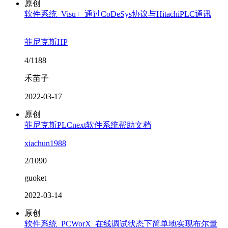
原创
软件系统_Visu+_通过CoDeSys协议与HitachiPLC通讯
菲尼克斯HP
4/1188
禾苗子
2022-03-17
原创
菲尼克斯PLCnext软件系统帮助文档
xiachun1988
2/1090
guoket
2022-03-14
原创
软件系统_PCWorX_在线调试状态下简单地实现布尔量