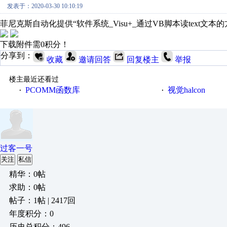
发表于：2020-03-30 10:10:19
菲尼克斯自动化提供“软件系统_Visu+_通过VB脚本读text文
下载附件需0积分！
分享到：
收藏
邀请回答
回复楼主
举报
楼主最近还看过
PCOMM函数库
视觉halcon
·
·
过客一号
关注
私信
精华：0帖
求助：0帖
帖子：1帖 | 2417回
年度积分：0
历史总积分：496