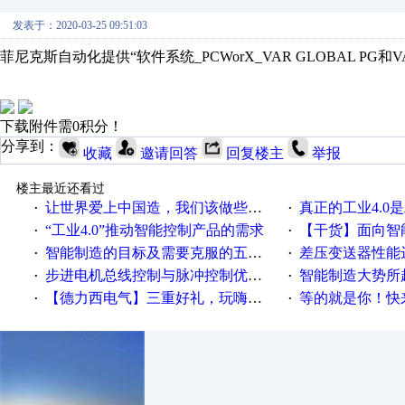
发表于：2020-03-25 09:51:03
菲尼克斯自动化提供“软件系统_PCWorX_VAR GLOBAL PG和
下载附件需0积分！
分享到：
收藏
邀请回答
回复楼主
举报
楼主最近还看过
让世界爱上中国造，我们该做些什么
真正的工业4.0是
·
·
“工业4.0”推动智能控制产品的需求
【干货】面向智
·
·
智能制造的目标及需要克服的五个障碍
差压变送器性能达
·
·
步进电机总线控制与脉冲控制优缺点
智能制造大势所趋
·
·
【德力西电气】三重好礼，玩嗨夏日！
等的就是你！快来领
·
·