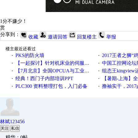
1分不嫌少！
赏
分享到：
收藏
邀请回答
回复楼主
举报
楼主最近还看过
PKS的防火墙
2017王者之狮“鸡”情签到
·
·
【一起探讨】针对机床业的伺服系统发展，您的期望是什么？
中国工控网论坛版块
·
·
【7月北京】全国OPCUA与工业互联技术培训班通知！
组态王kingvi
·
·
经典！西门子内部培训PPT
【暑期-上海】全国工业4.
·
·
PLC300 资料整理打包，入门必备
撸袖实干，2017gongkong
·
·
林斌123456
关注
私信
精华：0帖