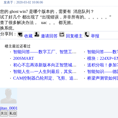
发表于：2020-03-02 10:06:06
您的 ghost win7 是哪个版本的，需要有 消息队列？
试了好几个 都出现了 “出现错误，并非所有的。。。。。。”
查了很多解决办法， uac 。。 都无效。
换系统。
分享到：
收藏
邀请回答
回复楼主
举报
楼主最近还看过
智能问答——数字工厂、智慧工厂和智能制造三者的区别是什么？
智能问答——数字化工厂与传
·
·
200SMART
模块：224XP+EM223+EM231+EM2
·
·
初心不忘再添新版本向正智慧城市云展厅3.0版亮相
送积分啦！参加7月6日
·
·
智能人生—一人生到最后，其实拼的都是人品
智能知识——德国工业崛起过
·
·
CAM控制器凸轮邦定、飞剪、追剪等C功能块
桥梁声测管如何固定
·
·
jitao_0001
关注
私信