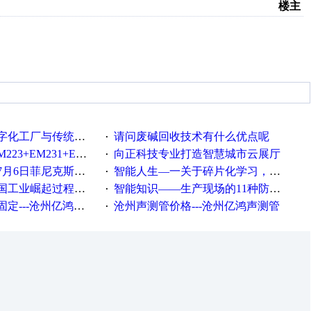
楼主
统工厂的差别体现在哪里？
请问废碱回收技术有什么优点呢
·
35+EM232+EM232怎么用以太网通讯？
向正科技专业打造智慧城市云展厅
·
菲尼克斯在线研讨会即得
智能人生—一关于碎片化学习，看这一篇就够了！
·
程中不得不提的10个关键词
智能知识——生产现场的11种防错！(1)
·
---沧州亿鸿声测管
沧州声测管价格---沧州亿鸿声测管​
·