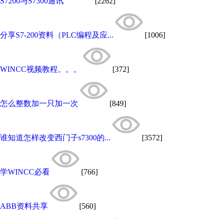
S7200与S7300通讯
[2262]
分享S7-200资料（PLC编程及应...
[1006]
WINCC视频教程。。。
[372]
怎么整数加一只加一次
[849]
谁知道怎样改变西门子s7300的...
[3572]
学WINCC必看
[766]
ABB资料共享
[560]