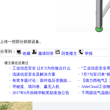
上传一些部分烘焙设备。
分享到：
收藏
邀请回答
回复楼主
举报
楼主最近还看过
工业信息安全 让ICS为你做点什么
“工业信息安全周之我见”
·
·
浅谈信息安全及解决方案
7月7与安川来“
·
·
有奖专题讨论：面对低压变频故障，老手是这样解决的！
【德力西电气】三
·
·
寻秘笈、填问卷、赢无人机
AbleCloud工业物
·
·
2017年6月份精华帖奖励发放公告
下周据说气温能
·
·