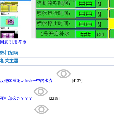
回复
引用
举报
热门招聘
相关主题
没他00威纶weinview中的水流...
[4137]
死机怎么办？？？
[2218]