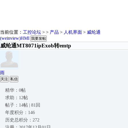
当前位置：
工控论坛
> >
产品
>
人机界面
>
威纶通
(weinview)HMI
我要发帖
威纶通MT8071ipExob转emtp
雨
关注
私信
精华：0帖
求助：12帖
帖子：14帖 | 81回
年度积分：146
历史总积分：272
注册：2017年12月01日