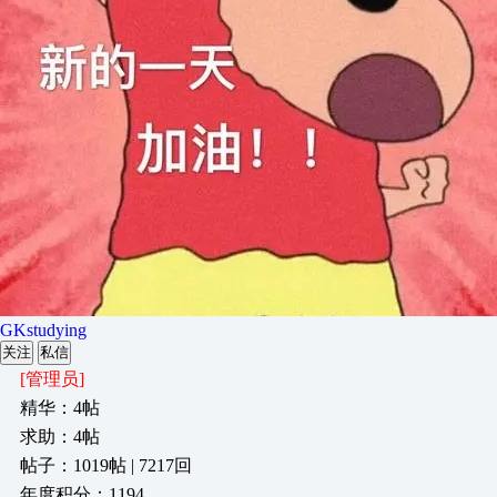
GKstudying
关注
私信
[管理员]
精华：4帖
求助：4帖
帖子：1019帖 | 7217回
年度积分：1194