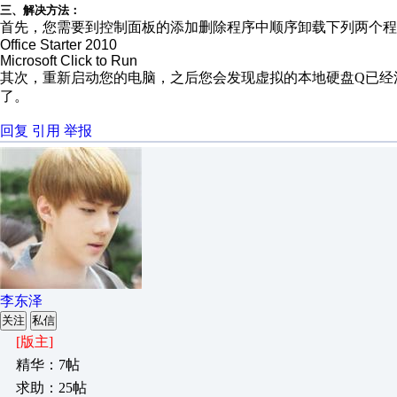
三、解决方法：
首先，您需要到控制面板的添加删除程序中顺序卸载下列两个程
Office Starter 2010
Microsoft Click to Run
其次，重新启动您的电脑，之后您会发现虚拟的本地硬盘Q已经消失，您可以继续安
了。
回复
引用
举报
李东泽
关注
私信
[版主]
精华：7帖
求助：25帖