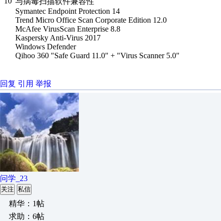
10
与病毒扫描软件兼容性
Symantec Endpoint Protection 14
Trend Micro Office Scan Corporate Edition 12.0
McAfee VirusScan Enterprise 8.8
Kaspersky Anti-Virus 2017
Windows Defender
Qihoo 360 "Safe Guard 11.0" + "Virus Scanner 5.0"
回复
引用
举报
问学_23
关注
私信
精华：1帖
求助：6帖