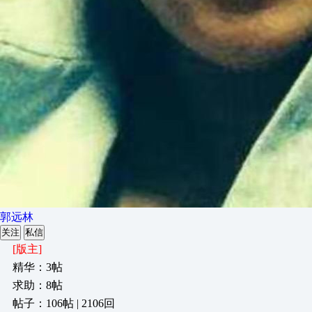
郭远林
关注
私信
[版主]
精华：3帖
求助：8帖
帖子：106帖 | 2106回