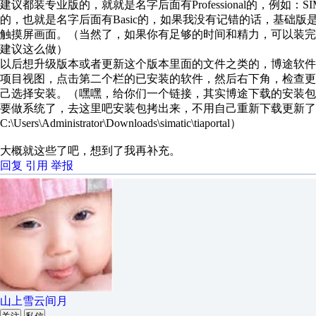
建议都装专业版的，就就是名字后面有Professional的，例如：SIMATIC_
的，也就是
名字后面有
Basic的，如果我没有记错的话，基础
触摸屏画面。（当然了，如果你有足够的时间和精力，可以装
建议这么做）
以后想升级版本或者更新这个版本里面的文件之类的，博途软
项目视图，点击第二个栏的已安装的软件，然后右下角，检查
己选择安装。（嘿嘿，给你们一个链接，其实博途下载的安装
要做系统了，去这里吧安装包拷出来，不用自己重新下载更新了
C:\Users\Administrator\Downloads\simatic\tiaportal）
大概就这些了吧，想到了我再补充。
回复
引用
举报
山上雪云间月