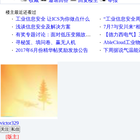
收藏
邀请回答
回复楼主
举报
楼主最近还看过
工业信息安全 让ICS为你做点什么
“工业信息安全周之我见”
·
·
浅谈信息安全及解决方案
7月7与安川来“
·
·
有奖专题讨论：面对低压变频故障，老手是这样解决的！
【德力西电气】三
·
·
寻秘笈、填问卷、赢无人机
AbleCloud工业物
·
·
2017年6月份精华帖奖励发放公告
下周据说气温能
·
·
victor329
关注
私信
[版主]