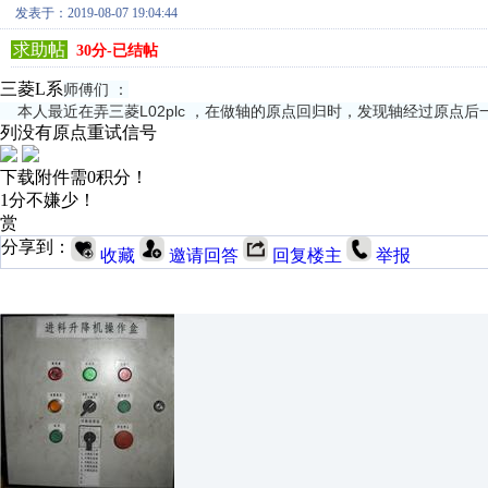
发表于：2019-08-07 19:04:44
求助帖
30分-已结帖
三菱L系
师傅们 ：
本人最近在弄三菱L02plc ，在做轴的原点回归时，发现轴经过原点
列没有原点重试信号
下载附件需0积分！
1分不嫌少！
赏
分享到：
收藏
邀请回答
回复楼主
举报