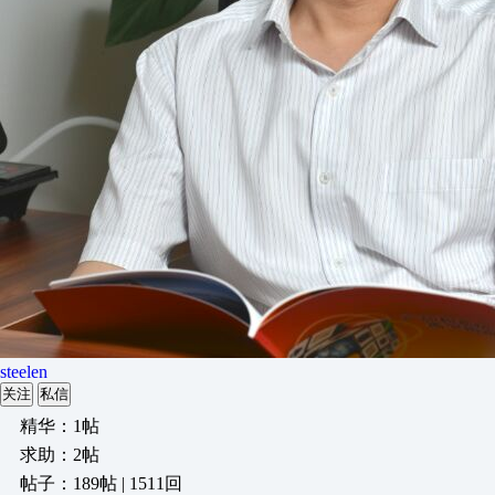
steelen
关注
私信
精华：1帖
求助：2帖
帖子：189帖 | 1511回