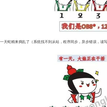
一天蛇精来捣乱了（系统找不到从站，程序同步，异步错误，读