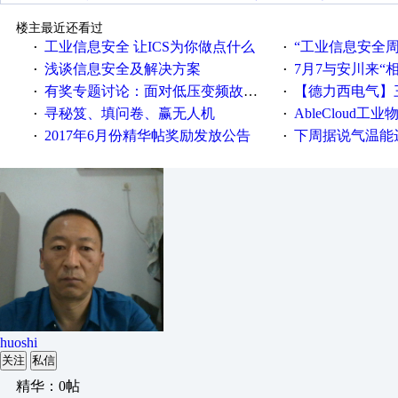
楼主最近还看过
工业信息安全 让ICS为你做点什么
“工业信息安全周之我见”
·
·
浅谈信息安全及解决方案
7月7与安川来“
·
·
有奖专题讨论：面对低压变频故障，老手是这样解决的！
【德力西电气】三
·
·
寻秘笈、填问卷、赢无人机
AbleCloud工业物
·
·
2017年6月份精华帖奖励发放公告
下周据说气温能
·
·
huoshi
关注
私信
精华：0帖