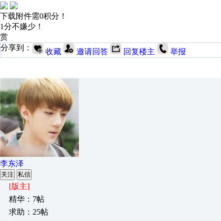
下载附件需0积分！
1分不嫌少！
赏
分享到：
收藏
邀请回答
回复楼主
举报
李东泽
关注
私信
[版主]
精华：7帖
求助：25帖