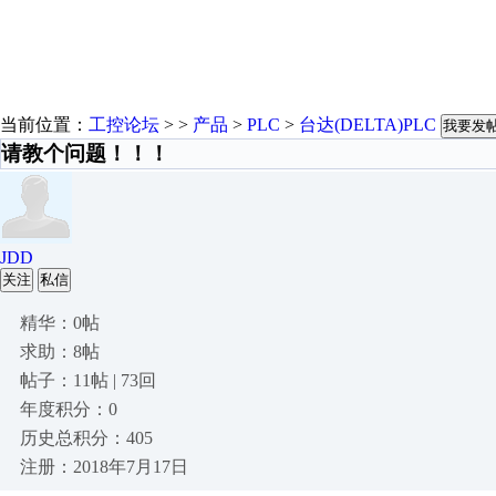
当前位置：
工控论坛
> >
产品
>
PLC
>
台达(DELTA)PLC
我要发
请教个问题！！！
JDD
关注
私信
精华：0帖
求助：8帖
帖子：11帖 | 73回
年度积分：0
历史总积分：405
注册：2018年7月17日