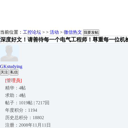
当前位置：
工控论坛
> >
活动
>
微信热文
我要发帖
深度好文！请善待每一个电气工程师！尊重每一位机
GKstudying
关注
私信
[管理员]
精华：4帖
求助：4帖
帖子：1019帖 | 7217回
年度积分：1194
历史总积分：18802
注册：2008年11月11日