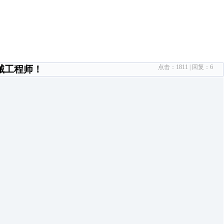
点击：
1811
| 回复：
6
械工程师！