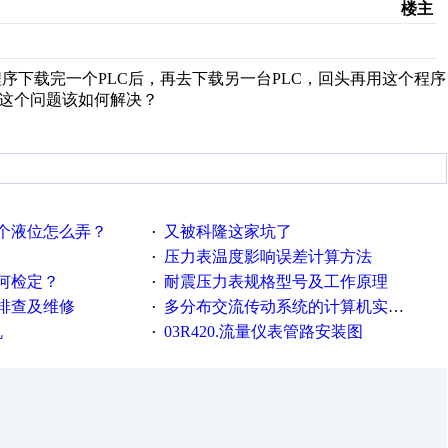
楼主
用程序下载完一个PLC后，再去下载另一台PLC，回头再用这个程序
，这个问题该如何解决？
个液位怎么弄？
又被科隆这家坑了
·
压力表温度影响误差计算方法
·
何检定？
耐震压力表规格型号及工作原理
·
排查及维修
多分布交流传动系统的计算机实时通讯技术
·
机
03R420.流量仪表管路安装图
·