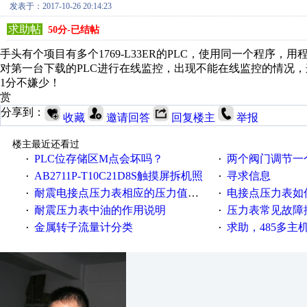
发表于：2017-10-26 20:14:23
求助帖
50分-已结帖
手头有个项目有多个1769-L33ER的PLC，使用同一个程序，
对第一台下载的PLC进行在线监控，出现不能在线监控的情况
1分不嫌少！
赏
分享到：
收藏
邀请回答
回复楼主
举报
楼主最近还看过
PLC位存储区M点会坏吗？
两个阀门调节一
·
·
AB2711P-T10C21D8S触摸屏拆机照
寻求信息
·
·
耐震电接点压力表相应的压力值与使用注意事项
电接点压力表如
·
·
耐震压力表中油的作用说明
压力表常见故障
·
·
金属转子流量计分类
求助，485多主
·
·