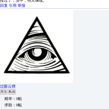
投过了，没中，明天继续。
回复
引用
举报
过眼云煙
关注
私信
精华：0帖
求助：0帖