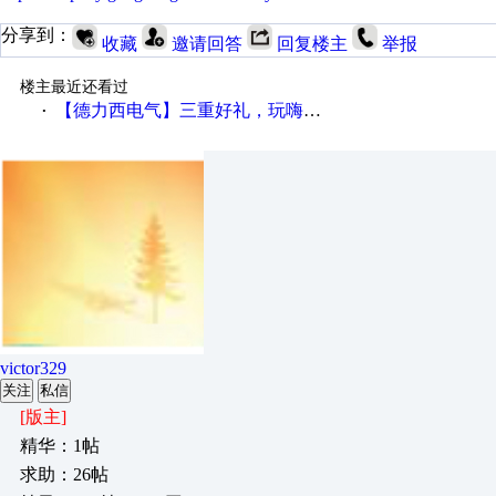
分享到：
收藏
邀请回答
回复楼主
举报
楼主最近还看过
【德力西电气】三重好礼，玩嗨夏日！
·
victor329
关注
私信
[版主]
精华：1帖
求助：26帖