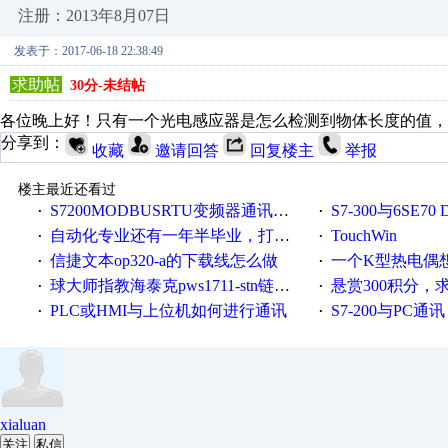
注册：2013年8月07日
发表于：2017-06-18 22:38:49
求助帖
30分-未结帖
各位晚上好！只有一个光电感应器是怎么检测到物体长度的值，
分享到：
收藏
邀请回答
回复楼主
举报
楼主最近还看过
S7200MODBUSRTU变频器通讯求助！
S7-300与6SE70 DP
·
·
自动化专业还有一年半毕业，打算从事工控方面需要学习哪些知识？
TouchWin
·
·
信捷文本op320-a的下载线怎么做
一个K型热电偶想接两处，会
·
·
球大师指教海泰克pws1711-stn链接电脑通讯等待超时
悬赏300积分，求
·
·
PLC或HMI与上位机如何进行通讯
S7-200与PC通讯
·
·
xialuan
关注
私信