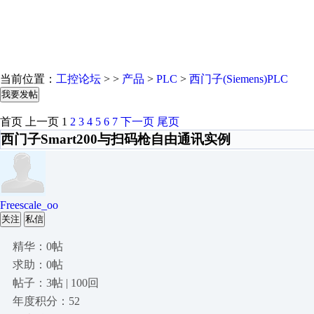
当前位置：
工控论坛
> >
产品
>
PLC
>
西门子(Siemens)PLC
我要发帖
首页
上一页
1
2
3
4
5
6
7
下一页
尾页
西门子Smart200与扫码枪自由通讯实例
Freescale_oo
关注
私信
精华：0帖
求助：0帖
帖子：3帖 | 100回
年度积分：52